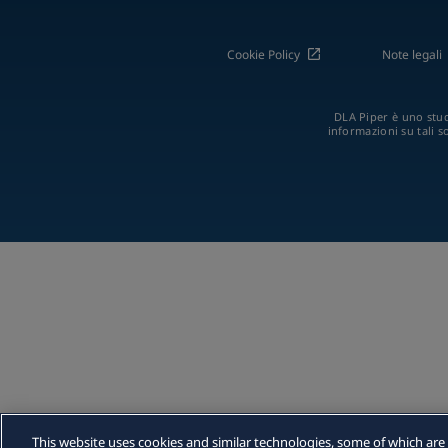
Cookie Policy
Note legali
DLA Piper è uno studi
informazioni su tali s
This website uses cookies and similar technologies, some of which are