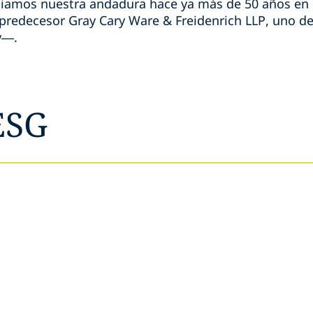
iciamos nuestra andadura hace ya más de 50 años en e
 predecesor Gray Cary Ware & Freidenrich LLP, uno de
ey—.
ESG