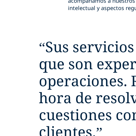
acompañamos a nuestros cl
intelectual y aspectos reg
“
Sus servicios
que son exper
operaciones. 
hora de resol
cuestiones co
clientes.
”