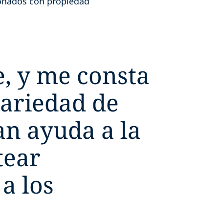
ionados con propiedad
e, y me consta
variedad de
n ayuda a la
tear
a los