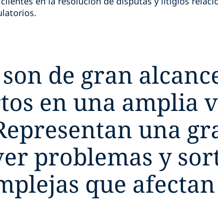
ientes en la resolución de disputas y litigios relac
ulatorios.
 son de gran alcanc
tos en una amplia 
Representan una gra
ver problemas y sor
mplejas que afectan 